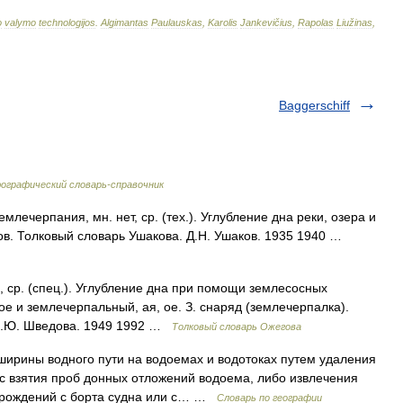
o
valymo
technologijos
.
Algimantas
Paulauskas
,
Karolis
Jankevičius
,
Rapolas
Liužinas
,
Baggerschiff
ографический словарь-справочник
черпания, мн. нет, ср. (тех.). Углубление дна реки, озера и
ов. Толковый словарь Ушакова. Д.Н. Ушаков. 1935 1940 …
р. (спец.). Углубление дна при помощи землесосных
ое и землечерпальный, ая, ое. З. снаряд (землечерпалка).
 Н.Ю. Шведова. 1949 1992 …
Толковый словарь Ожегова
ирины водного пути на водоемах и водотоках путем удаления
с взятия проб донных отложений водоема, либо извлечения
орождений с борта судна или с… …
Словарь по географии