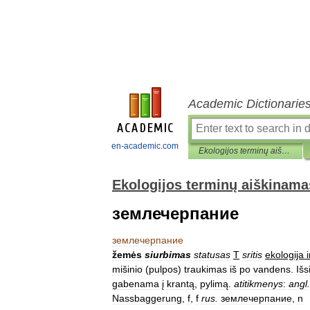
Academic Dictionarie
en-academic.com
Ekologijos terminų aiškinamasis žodynas
Ekologijos terminų aiškinama
землечерпание
землечерпание
žemės
siurbimas
statusas
T
sritis
ekologija
i
mišinio
(
pulpos
)
traukimas
iš
po
vandens
.
Išs
gabenama
į
krantą
,
pylimą
.
atitikmenys
:
angl
.
Nassbaggerung
,
f
,
f
rus
.
землечерпание
,
n