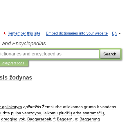
Remember this site
Embed dictionaries into your website
EN
s and Encyclopedias
Search!
Interpretations
sis žodynas
r
aplinkotyra
apibrėžtis
Žemsiurbe
atliekamas
grunto
ir
vandens
iurbta
pulpa
vamzdynu
,
laikomu
plūdžių
arba
statramsčių
,
dredging
vok
.
Baggerarbeit
,
f
;
Baggern
,
n
;
Baggerung