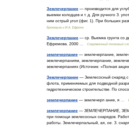
Землечерпание
— производится для углуб
выемки колодцев и т. д. Для ручного З. у
ним острый угол (фиг. 1). При больших р
Брокгауза и И.А. Ефрона
Землечерпание
— ср. Выемка грунта со дн
Ефремова. 2000 …
Современный толковый сло
землечерпание
— землечерпание, землеч
землечерпаниям, землечерпание, землеч
землечерпаниях (Источник: «Полная акц
Землечерпание
— Землесосный снаряд с 
флота, применяемых для подводной разраб
гидротехническом строительстве. По сп
землечерпание
— землечерп ание, я …
землечерпание
— ЗЕМЛЕЧЕРПАНИЕ, ЗЕМЛЕЧЕ
при помощи землесосных снарядов. Работ
работы. Землечерпальный, ая, ое. З. сн