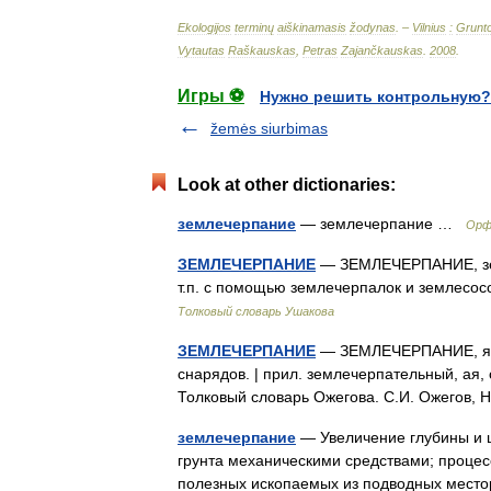
Ekologijos
terminų
aiškinamasis
žodynas
. –
Vilnius
:
Grunt
Vytautas
Raškauskas
,
Petras
Zajančkauskas
.
2008
.
Игры ⚽
Нужно решить контрольную?
žemės siurbimas
Look at other dictionaries:
землечерпание
— землечерпание …
Орф
ЗЕМЛЕЧЕРПАНИЕ
— ЗЕМЛЕЧЕРПАНИЕ, земле
т.п. с помощью землечерпалок и землесос
Толковый словарь Ушакова
ЗЕМЛЕЧЕРПАНИЕ
— ЗЕМЛЕЧЕРПАНИЕ, я, с
снарядов. | прил. землечерпательный, ая, 
Толковый словарь Ожегова. С.И. Ожегов,
землечерпание
— Увеличение глубины и ш
грунта механическими средствами; процес
полезных ископаемых из подводных мест