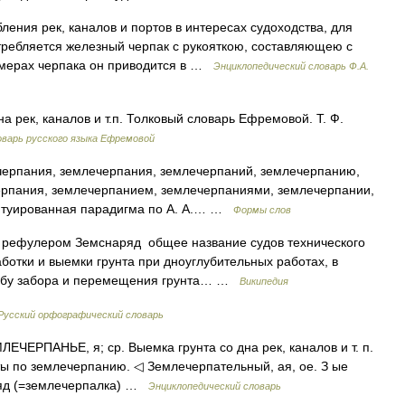
ления рек, каналов и портов в интересах судоходства, для
потребляется железный черпак с рукояткою, составляющею с
азмерах черпака он приводится в …
Энциклопедический словарь Ф.А.
а рек, каналов и т.п. Толковый словарь Ефремовой. Т. Ф.
варь русского языка Ефремовой
ерпания, землечерпания, землечерпаний, землечерпанию,
ерпания, землечерпанием, землечерпаниями, землечерпании,
ентуированная парадигма по А. А.… …
Формы слов
рефулером Земснаряд общее название судов технического
отки и выемки грунта при дноуглубительных работах, в
особу забора и перемещения грунта… …
Википедия
Русский орфографический словарь
РПАНЬЕ, я; ср. Выемка грунта со дна рек, каналов и т. п.
ы по землечерпанию. ◁ Землечерпательный, ая, ое. З ые
аряд (=землечерпалка) …
Энциклопедический словарь