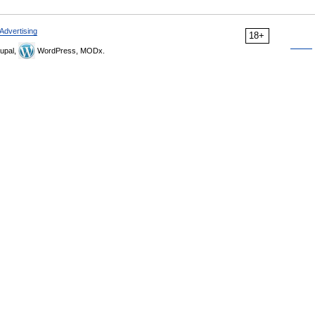
Advertising
18+
upal,
WordPress, MODx.